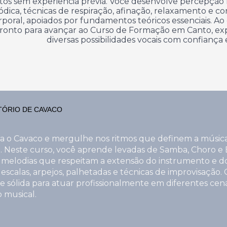
tos sem experiência prévia. Você desenvolve percepção 
dica, técnicas de respiração, afinação, relaxamento e co
rporal, apoiados por fundamentos teóricos essenciais. Ao 
pronto para avançar ao Curso de Formação em Canto, e
diversas possibilidades vocais com confiança 
ÓRIO DE C
AVACO
a o Cavaco e mergulhe nos ritmos que definem a músic
ra. Neste curso, você aprende levadas de Samba, Choro e 
 melodias que respeitam a extensão do instrumento e 
 escalas, arpejos, palhetadas e técnicas de improvisação.
 sólida para atuar profissionalmente em diferentes cená
 musical.