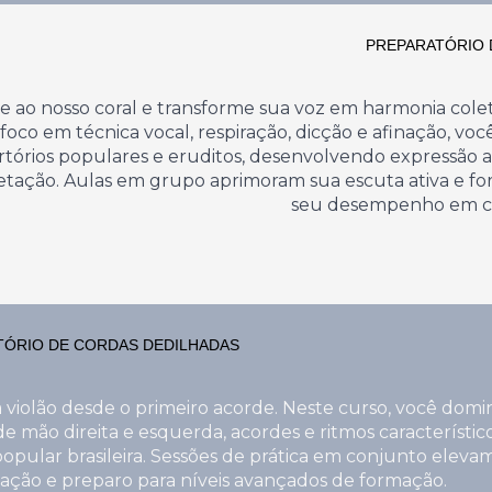
PREPARATÓRIO 
e ao nosso coral e transforme sua voz em harmonia cole
foco em técnica vocal, respiração, dicção e afinação, voc
rtórios populares e eruditos, desenvolvendo expressão ar
etação. Aulas em grupo aprimoram sua escuta ativa e f
seu desempenho em c
TÓRIO DE CORDAS DEDILHADAS
violão desde o primeiro acorde. Neste curso, você domi
de mão direita e esquerda, acordes e ritmos característic
opular brasileira. Sessões de prática em conjunto eleva
ção e preparo para níveis avançados de formação.