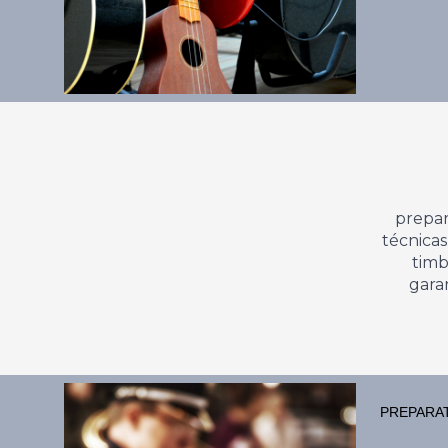
prepar
técnicas
timb
gara
PREPARAT