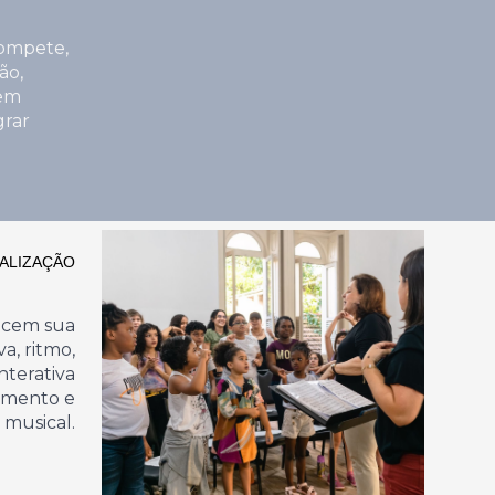
rompete,
ão,
 em
grar
ALIZAÇÃO
lecem sua
a, ritmo,
nterativa
umento e
 musical.