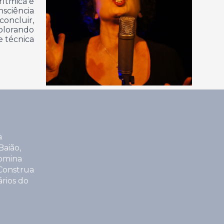
rítmica e
nsciência
concluir,
xplorando
e técnica
a
Baião,
domina
 Construa
rios do