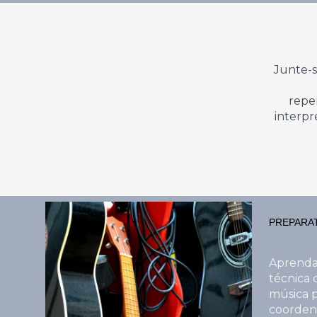
Junte-s
repe
interpr
PREPARA
Aprenda 
técnica 
música p
coordena