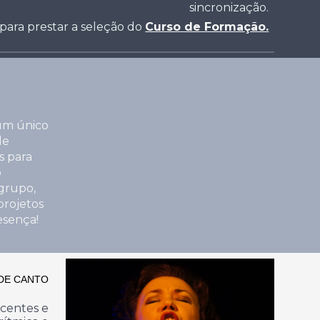
sincronização.
para prestar a seleção do
Curso de Formação.
 um único
de
s para
o
grupo,
projetos
esença!
DE CANTO
scentes e