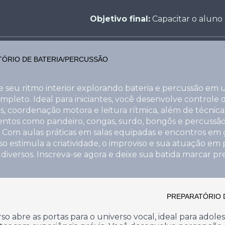
Objetivo final:
Capacitar o aluno 
ÓRIO DE BATERIA/P
ERCUSSÃO
 seu ritmo interior explorando bateria e percussão em
mpleto. Ideal para iniciantes, você desenvolve controle 
, coordenação motora e leitura rítmica, além de técnica
ntos como pandeiro, congas, surdo, bongôs e percussã
 Com aulas práticas em salas equipadas e encontros em 
so estimula a criatividade, o improviso e sua atuação em 
 diversos. Inscreva-se agora e deixe sua batida marcar pr
PREPARATÓRIO 
so abre as portas para o universo vocal, ideal para adole