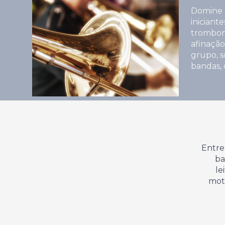
Domine o
iniciant
trombone
afinação
grupo, s
bandas, 
Entre
ba
le
mot