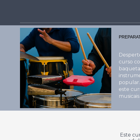
PREPARAT
Desperte
curso co
baquetas
instrume
popular.
este cur
musicais
Este cur