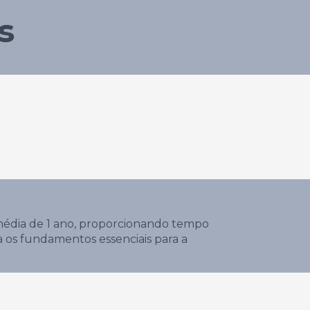
s
média de 1 ano, proporcionando tempo
a os fundamentos essenciais para a