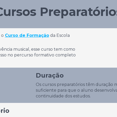
Cursos Preparatório
 o
Curso de Formação
da Escola
ivência musical, esse curso tem como
resso no percurso formativo completo
Duração
Os cursos preparatórios têm duração 
suficiente para que o aluno desenvolv
continuidade dos estudos.
rio