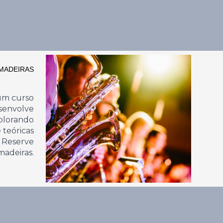
MADEIRAS
um curso
esenvolve
xplorando
 teóricas
. Reserve
madeiras.