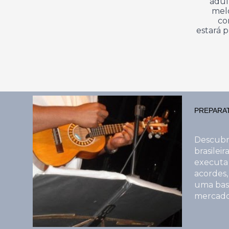
adul
meló
co
estará 
PREPARAT
Descubr
brasilei
executa
acordes,
uma base
mercado