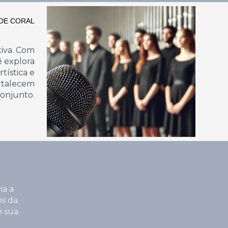
DE CORAL
tiva. Com
ê explora
tística e
ortalecem
onjunto.
na a
os da
m sua