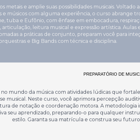
s metais e amplie suas possibilidades musicais. Voltado a
es e músicos com alguma experiência, o curso abrange t
, tuba e Eufônio, com ênfase em embocadura, respiraç
, articulação, leitura musical e expressão artística. Aulas
omadas a práticas de conjunto, preparam você para inte
orquestras e Big Bands com técnica e disciplina.
PREPARATÓRIO DE MUSIC
 no mundo da música com atividades lúdicas que forta
se musical. Neste curso, você aprimora percepção auditiv
itura de notação e coordenação motora. A metodologia i
iva seu aprendizado, preparando-o para qualquer instr
estilo. Garanta sua matrícula e construa seu futuro