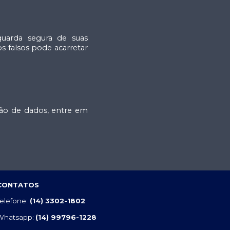
guarda segura de suas
s falsos pode acarretar
eção de dados, entre em
CONTATOS
elefone:
(14) 3302-1802
Whatsapp:
(14) 99796-1228