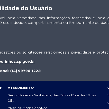
ilidade do Usuário
vel pela veracidade das informações fornecidas e pela 
 O uso indevido, compartilhamento ou fornecimento de dado
gestões ou solicitações relacionadas à privacidade e prot
urinhos.sp.gov.br
onal: (14) 99796-1228
e
ATENDIMENTO
Segunda-feira à Sexta-feira, das 07h às 12h e das 13h às
T
22h
.
CNPJ: 53.415.717/0001-60