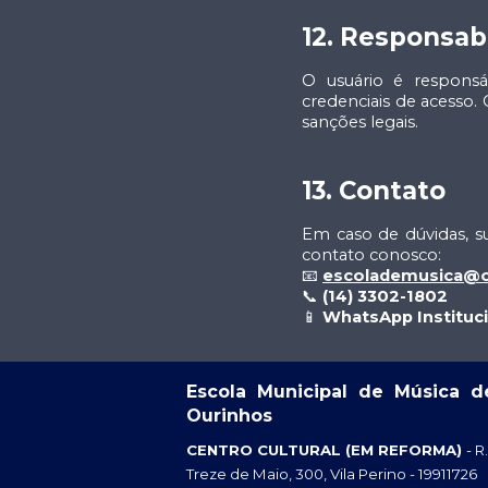
12. Responsab
O usuário é responsá
credenciais de acesso.
sanções legais.
13. Contato
Em caso de dúvidas, su
contato conosco:
📧
escolademusica@o
📞
(14) 3302-1802
📱
WhatsApp Instituci
Escola Municipal de Música d
Ourinhos
CENTRO CULTURAL (EM REFORMA)
- R.
Treze de Maio, 300, Vila Perino - 19911726