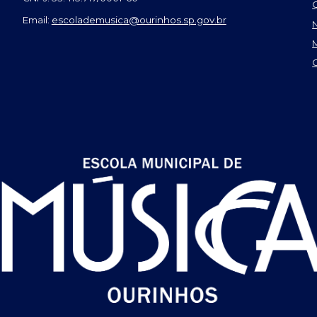
Email:
escolademusica@ourinhos.sp.gov.br